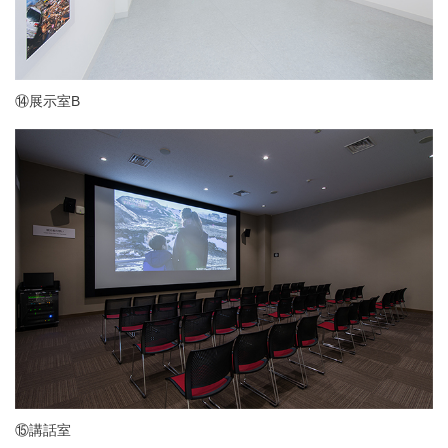
⑭展示室B
⑮講話室