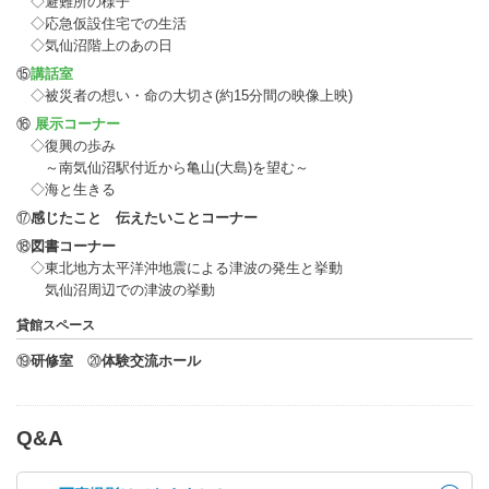
◇避難所の様子
◇応急仮設住宅での生活
◇気仙沼階上のあの日
⑮
講話室
◇被災者の想い・命の大切さ(約15分間の映像上映)
⑯
展示コーナー
◇復興の歩み
～南気仙沼駅付近から亀山(大島)を望む～
◇海と生きる
⑰
感じたこと 伝えたいことコーナー
⑱
図書コーナー
◇東北地方太平洋沖地震による津波の発生と挙動
気仙沼周辺での津波の挙動
貸館スペース
⑲
研修室
⑳
体験交流ホール
Q&A