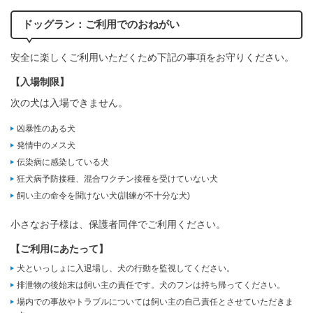
ドッグラン：ご利用でのおねがい
安全に楽しくご利用いただくため下記の事項をお守りください。
【入場制限】
次の犬は入場できません。
凶暴性のある犬
発情中のメス犬
伝染病に感染している犬
狂犬病予防接種、混合ワクチン接種を受けていない犬
飼い主の命令を聞けない犬(訓練が不十分な犬)
小さなお子様は、保護者同伴でご利用ください。
【ご利用にあたって】
犬といっしょに入退場し、犬の行動を監視してください。
排泄物の後始末は飼い主の責任です。犬のフンは持ち帰ってください。
場内での事故やトラブルについては飼い主の自己責任とさせていただきま