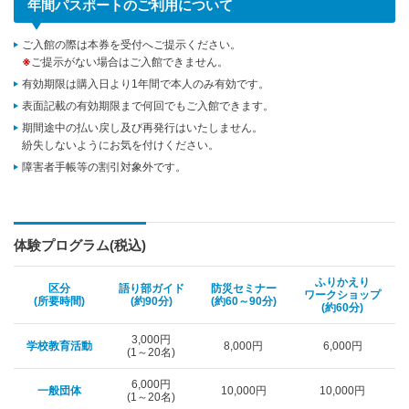
年間パスポートのご利用について
ご入館の際は本券を受付へご提示ください。
※
ご提示がない場合はご入館できません。
有効期限は購入日より1年間で本人のみ有効です。
表面記載の有効期限まで何回でもご入館できます。
期間途中の払い戻し及び再発行はいたしません。
紛失しないようにお気を付けください。
障害者手帳等の割引対象外です。
体験プログラム(税込)
ふりかえり
区分
語り部ガイド
防災セミナー
ワークショップ
(所要時間)
(約90分)
(約60～90分)
(約60分)
3,000円
学校教育活動
8,000円
6,000円
(1～20名)
6,000円
一般団体
10,000円
10,000円
(1～20名)