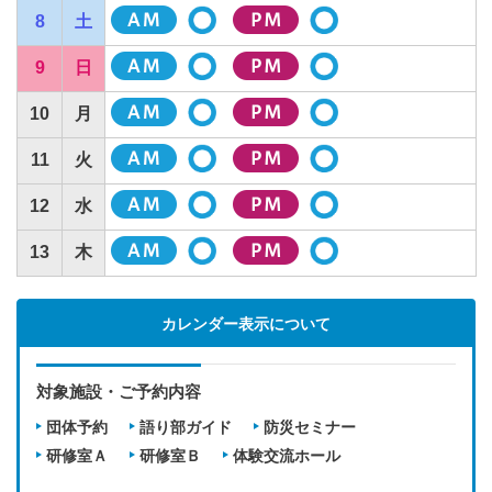
8
土
9
日
10
月
11
火
12
水
13
木
カレンダー表示について
対象施設・ご予約内容
団体予約
語り部ガイド
防災セミナー
研修室Ａ
研修室Ｂ
体験交流ホール