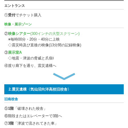
エントランス
①
受付
でチケット購入
映像・展示ゾーン
②
映像シアター
(300インチの大型スクリーン)
※毎時00分・20分・40分に上映
◇震災時及び直後の映像(13分間の記録映像)
③
展示室A
◇地震・津波の脅威と爪痕Ⅰ
④渡り廊下を通り、震災遺構へ
2.震災遺構〈気仙沼向洋高校旧校舎〉
旧南校舎
⑤
1階
「破壊された校舎」
⑥階段またはエレベーターで3階へ
⑦
3階
「津波で流されてきた車」