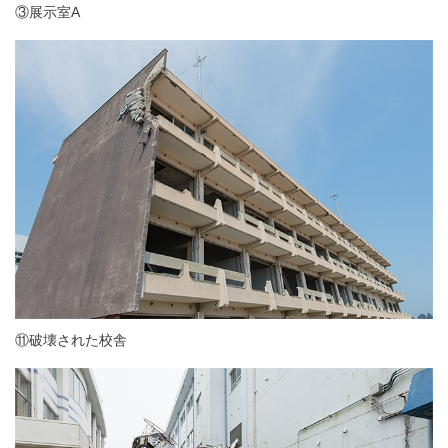
③展示室A
⑪破壊された校舎