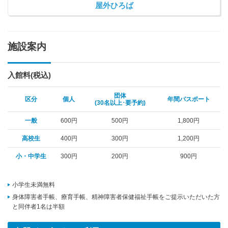
屋外ひろば
施設案内
入館料(税込)
団体
区分
個人
年間パスポート
(30名以上･要予約)
一般
600円
500円
1,800円
高校生
400円
300円
1,200円
小・中学生
300円
200円
900円
小学生未満無料
身体障害者手帳、療育手帳、精神障害者保健福祉手帳をご提示いただいた方
と同伴者1名は半額