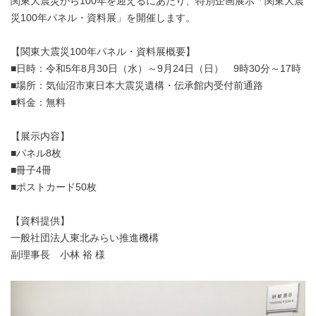
関東大震災から100年を迎えるにあたり、特別企画展示「関東大震
災100年パネル・資料展」を開催します。
【関東大震災100年パネル・資料展概要】
■日時：令和5年8月30日（水）～9月24日（日） 9時30分～17時
■場所：気仙沼市東日本大震災遺構・伝承館内受付前通路
■料金：無料
【展示内容】
■パネル8枚
■冊子4冊
■ポストカード50枚
【資料提供】
一般社団法人東北みらい推進機構
副理事長 小林 裕 様