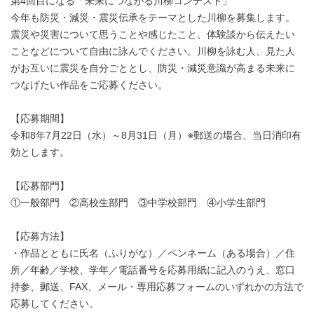
第4回目になる「未来につながる川柳コンテスト」
今年も防災・減災・震災伝承をテーマとした川柳を募集します。
震災や災害について思うことや感じたこと、体験談から伝えたい
ことなどについて自由に詠んでください。川柳を詠む人、見た人
がお互いに震災を自分ごととし、防災・減災意識が高まる未来に
つなげたい作品をご応募ください。
【応募期間】
令和8年7月22日（水）～8月31日（月）※郵送の場合、当日消印有
効とします。
【応募部門】
①一般部門 ②高校生部門 ③中学校部門 ④小学生部門
【応募方法】
・作品とともに氏名（ふりがな）／ペンネーム（ある場合）／住
所／年齢／学校、学年／電話番号を応募用紙に記入のうえ、窓口
持参、郵送、FAX、メール・専用応募フォームのいずれかの方法で
応募してください。