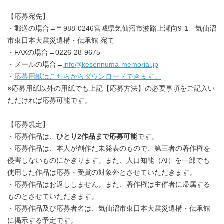
【応募宛先】
・郵送の場合→〒988-0246宮城県気仙沼市波路上瀬向9-1 気仙沼
市東日本大震災遺構・伝承館 宛て
・FAXの場合→0226-28-9675
・メールの場合→
info@kesennuma-memorial.jp
・
応募用紙はこちらからダウンロードできます。
※応募用紙以外の用紙でも上記【応募方法】の必要事項をご記入い
ただければ応募可能です。
【応募規定】
・応募作品は、
ひとり2作品まで応募可能
です。
・応募作品は、本人が創作た未発表のもので、第三者の著作権を
侵害しないものにかぎります。また、人口知能（AI）を一部でも
使用した作品は応募・受賞の対象外とさせていただきます。
・応募作品はお返ししません。また、著作権は主催者に帰属する
ものとさせていただきます。
・応募作品及び応募者名は、気仙沼市東日本大震災遺構・伝承館
に掲示する予定です。