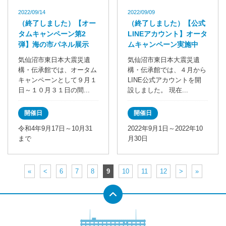
2022/09/14
2022/09/09
（終了しました）【オー
（終了しました）【公式
タムキャンペーン第2
LINEアカウント】オータ
弾】海の市パネル展示
ムキャンペーン実施中
気仙沼市東日本大震災遺
気仙沼市東日本大震災遺
構・伝承館では、オータム
構・伝承館では、４月から
キャンペーンとして９月１
LINE公式アカウントを開
日～１０月３１日の間...
設しました。 現在...
開催日
開催日
令和4年9月17日～10月31
2022年9月1日～2022年10
まで
月30日
«
<
6
7
8
9
10
11
12
>
»