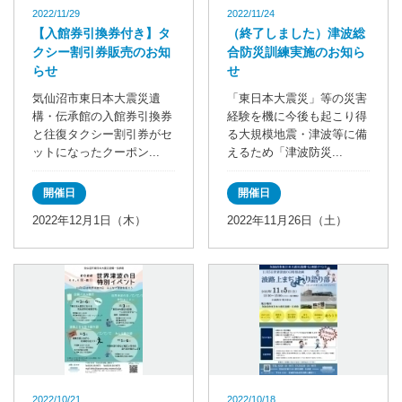
2022/11/29
2022/11/24
【入館券引換券付き】タ
（終了しました）津波総
クシー割引券販売のお知
合防災訓練実施のお知ら
らせ
せ
気仙沼市東日本大震災遺
「東日本大震災」等の災害
構・伝承館の入館券引換券
経験を機に今後も起こり得
と往復タクシー割引券がセ
る大規模地震・津波等に備
ットになったクーポン...
えるため「津波防災...
開催日
開催日
2022年12月1日（木）
2022年11月26日（土）
2022/10/21
2022/10/18