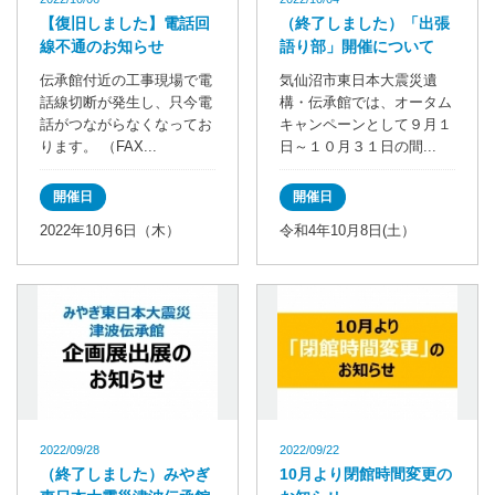
【復旧しました】電話回
（終了しました）「出張
線不通のお知らせ
語り部」開催について
伝承館付近の工事現場で電
気仙沼市東日本大震災遺
話線切断が発生し、只今電
構・伝承館では、オータム
話がつながらなくなってお
キャンペーンとして９月１
ります。 （FAX...
日～１０月３１日の間...
開催日
開催日
2022年10月6日（木）
令和4年10月8日(土）
2022/09/28
2022/09/22
（終了しました）みやぎ
10月より閉館時間変更の