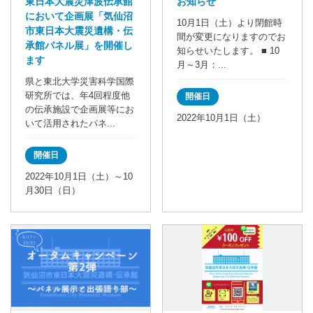
東日本大震災津波伝承館
お知らせ
において企画展「気仙沼
10月1日（土）より閉館時
市東日本大震災遺構・伝
間が変更になりますのでお
承館パネル展」を開催し
知らせいたします。 ■ 10
ます
月～3月：...
県と東北大学災害科学国際
研究所では、年4回程度他
開催日
の伝承施設で企画展等にお
2022年10月1日（土）
いて活用されたパネ...
開催日
2022年10月1日（土）～10
月30日（日）