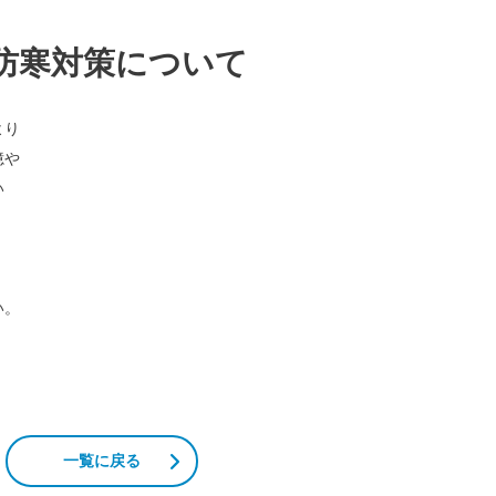
防寒対策について
より
憶や
い
い。
一覧に戻る